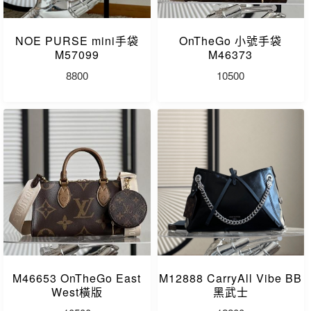
NOE PURSE mini手袋
OnTheGo 小號手袋
M57099
M46373
8800
10500
M46653 OnTheGo East
M12888 CarryAll Vibe BB
West橫版
黑武士