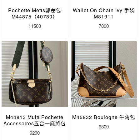
Pochette Metis郵差包
Wallet On Chain Ivy 手袋
M44875（40780）
M81911
11500
7800
M44813 Multi Pochette
M45832 Boulogne 牛角包
Accessoires五合一麻將包
9800
9200