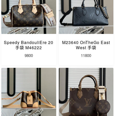
Speedy BandouliEre 20
M23640 OnTheGo East
手袋 M46222
West 手袋
9800
11800