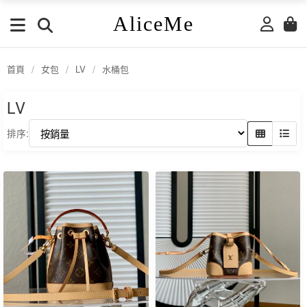
AliceMe
首頁
/
女包
/
LV
/
水桶包
LV
排序: