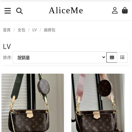
AliceMe
首頁
/
女包
/
LV
/
麻將包
LV
排序: