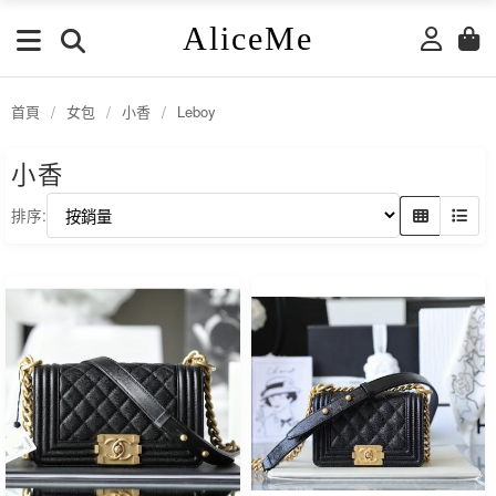
AliceMe
首頁
/
女包
/
小香
/
Leboy
小香
排序: