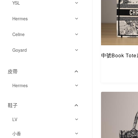
其它
YSL
錢夾卡包
錢夾卡包
Hermes
長夾
Celine
短夾
錢夾卡包
Goyard
零錢包/卡夾
中號Book T
零錢包/卡夾
皮帶
錢夾卡包
Hermes
鞋子
LV
小香