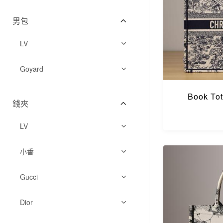
手拿包
水桶包
手拿包
水桶包
其它系列
男包
購物包
購物包
購物包
購物包
其它系列
其它系列
LV
其它系列
其它系列
男包
Goyard
男包
男包
Book 
錢夾
LV
長夾
小香
短夾
中夾
Gucci
零錢包/卡夾
短夾
錢夾卡包
錢夾卡包
Dior
零錢包/卡夾
錢夾卡包