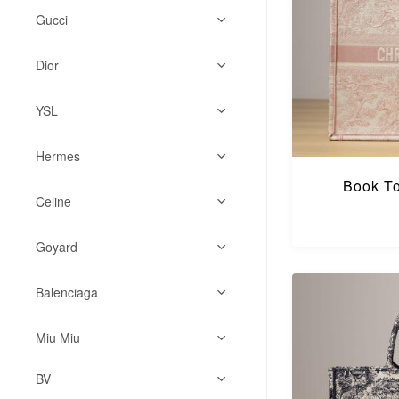
22Bag
Gucci
Neverfull
CF
Marmont
Capucines
Dior
19Bag
Horsebit 1955
Dauphine
雙肩包
Handle
YSL
Ophidia
郵差包
肩背斜背包
WOC
Hobo
Dionysus
Hermes
Hobo
迷你包
Leboy
雙肩包
Book 
Hobo
Kelly
雙肩包
購物包
Celine
流浪包
肩背斜背包
雙肩包
Constance
肩背斜背包
其它系列
Hobo
郵差包
托特包
Goyard
肩背斜背包
Lindy
托特包
雙肩包
Hobo
水桶包
郵差包
托特包
Evelyn
Balenciaga
迷你包
肩背斜背包
雙肩包
其它系列
Hobo
迷你包
菜籃子
Rodeo
水桶包
托特包
Miu Miu
肩背斜背包
手提包
雙肩包
男包
腰包胸包
迷你包
BV
迷你包
肩背斜背包
水桶包