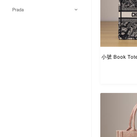
Prada
小號 Book To