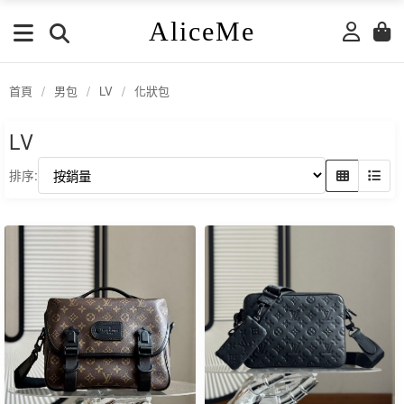
AliceMe
首頁
/
男包
/
LV
/
化狀包
LV
排序: