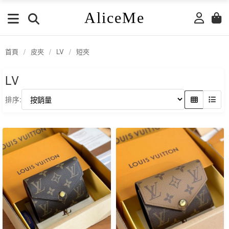
AliceMe
首頁
/
皮夾
/
LV
/
短夾
LV
排序: