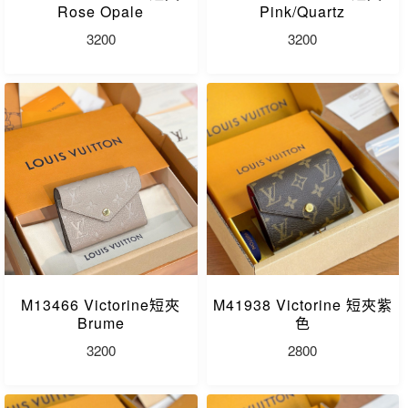
Rose Opale
Pink/Quartz
3200
3200
M13466 Victorine短夾
M41938 Victorine 短夾紫
Brume
色
3200
2800