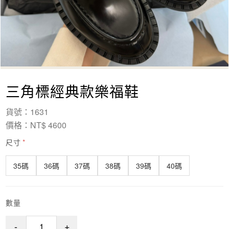
1
/
8
三角標經典款樂福鞋
貨號：1631
價格：NT$ 4600
尺寸
*
35碼
36碼
37碼
38碼
39碼
40碼
數量
-
+