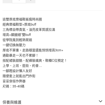
這雙厚底樂福鞋鯊瘋時尚圈
經典樂福鞋型+厚底buff
三角標自帶貴氣，油亮皮革質感拉滿
增高+顯腿細”雙buff
從學院風到輕熟禦姐
一鍵切換無壓力
厚底不算重，走路穩當還能悄悄增高3cm+
通勤暴走一天也不累腳！
搭配裙裝甜酷、配褲裝颯爽，鞋櫃C位預定！
上學、上班、逛街、約會…
一腳蹬設計懶人友好
隨便套上就能出門炸街
妥妥穿搭作弊器
尺碼：35-40碼
保養與維護